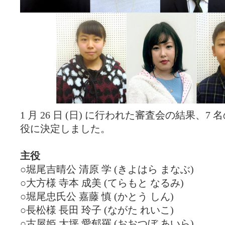
1 月 26 日 (日) に行われた審査会の結果、7
役に決定しました。
主役
○堀尾吉晴公 清原 学 (きよはら まなぶ)
○大方様 寺本 成美 (てらもと なるみ)
○堀尾忠氏公 嘉藤 慎 (かとう しん)
○長松様 長田 玲子 (ながた れいこ)
○古屋姫 大坪 愛郁羅 (おおつぼ あいら)