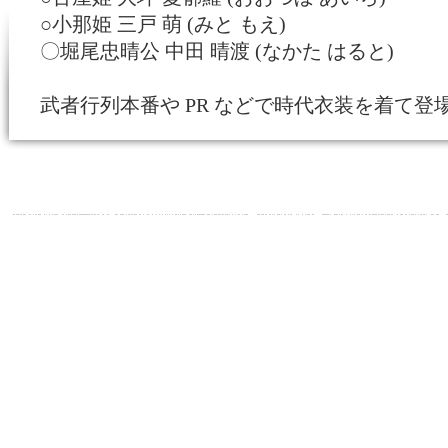
○小那姫 三戸 萌 (みと もえ)
〇堀尾忠晴公 中田 晴渡 (なかた はると)
武者行列本番や PR などで時代衣装を着て登