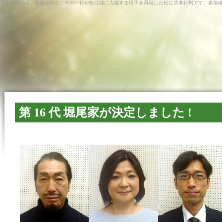
松江開府の祖、堀尾吉晴公とその一行が松江城に入城する様子を再現した松江武者行列です。参加
第 16 代 堀尾家が決定しました !