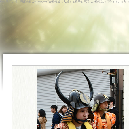
松江開府の祖、堀尾吉晴公とその一行が松江城に入城する様子を再現した松江武者行列です。参加