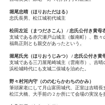
堀尾忠晴（ほりおただはる）
忠氏長男、松江城初代城主
松田左近（まつださこん） / 忠氏公付き黄母
支城である赤穴瀬戸山城主（飯南町）、数々
福島正則とも親交があったという。
堀尾氏光（ほりおうじみつ） / 忠氏公付き黄
支城である三刀屋尾崎城主（雲南市）、吉晴
浜松城時代にも支城二俣城を治めた。
野々村河内守（ののむらかわちのかみ）
筆頭家老にして月山富田城代、正室は吉晴長
松江大橋、大手前の 2 か所にて会場の実況を