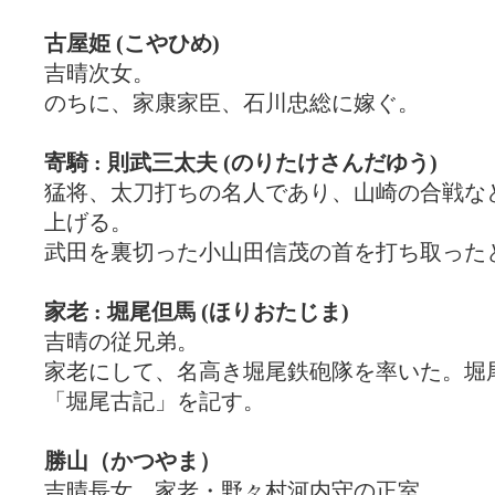
古屋姫 (こやひめ)
吉晴次女。
のちに、家康家臣、石川忠総に嫁ぐ。
寄騎 : 則武三太夫 (のりたけさんだゆう)
猛将、太刀打ちの名人であり、山崎の合戦な
上げる。
武田を裏切った小山田信茂の首を打ち取った
家老 : 堀尾但馬 (ほりおたじま)
吉晴の従兄弟。
家老にして、名高き堀尾鉄砲隊を率いた。堀
「堀尾古記」を記す。
勝山（かつやま）
吉晴長女、家老・野々村河内守の正室。