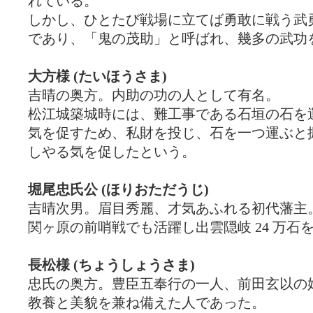
れている。
しかし、ひとたび戦場に立てば勇敢に戦う武
であり、「鬼の茂助」と呼ばれ、幾多の武功
大方様 (たいほうさま)
吉晴の奥方。内助の功の人として有名。
松江城築城時には、難工事である石垣の石を
気を促すため、私財を投じ、石を一つ運ぶと
しやる気を促したという。
堀尾忠氏公 (ほりおただうじ)
吉晴次男。眉目秀麗、才気あふれる初代藩主
関ヶ原の前哨戦でも活躍し出雲隠岐 24 万石
長松様 (ちょうしょうさま)
忠氏の奥方。豊臣五奉行の一人、前田玄以の
教養と美貌を兼ね備えた人であった。