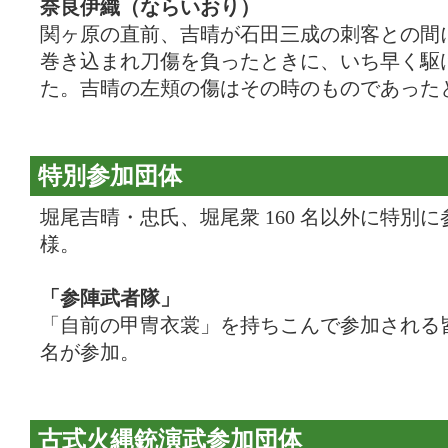
奈良伊織（ならいおり）
関ヶ原の直前、吉晴が石田三成の刺客との間
巻き込まれ刀傷を負ったときに、いち早く駆
た。吉晴の左頬の傷はその時のものであった
特別参加団体
堀尾吉晴・忠氏、堀尾衆 160 名以外に特別
様。
「参陣武者隊」
「自前の甲冑衣裳」を持ちこんで参加される皆
名が参加。
古式火縄銃演武参加団体