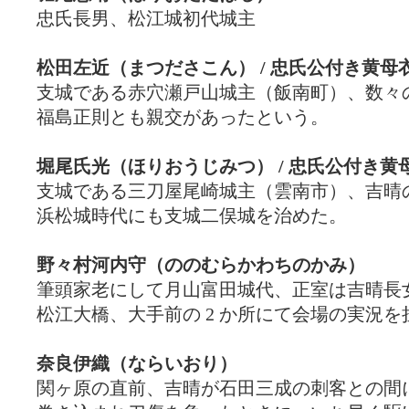
忠氏長男、松江城初代城主
松田左近（まつださこん） / 忠氏公付き黄母
支城である赤穴瀬戸山城主（飯南町）、数々
福島正則とも親交があったという。
堀尾氏光（ほりおうじみつ） / 忠氏公付き黄
支城である三刀屋尾崎城主（雲南市）、吉晴
浜松城時代にも支城二俣城を治めた。
野々村河内守（ののむらかわちのかみ）
筆頭家老にして月山富田城代、正室は吉晴長
松江大橋、大手前の 2 か所にて会場の実況を
奈良伊織（ならいおり）
関ヶ原の直前、吉晴が石田三成の刺客との間