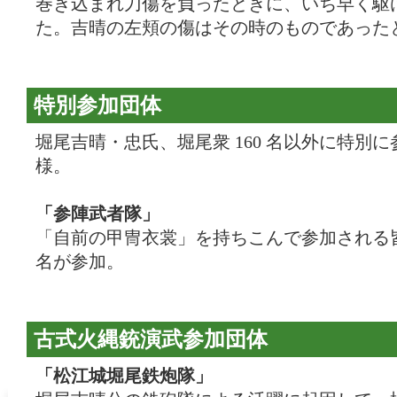
巻き込まれ刀傷を負ったときに、いち早く駆
た。吉晴の左頬の傷はその時のものであった
特別参加団体
堀尾吉晴・忠氏、堀尾衆 160 名以外に特別
様。
「参陣武者隊」
「自前の甲冑衣裳」を持ちこんで参加される皆
名が参加。
古式火縄銃演武参加団体
「松江城堀尾鉄炮隊」