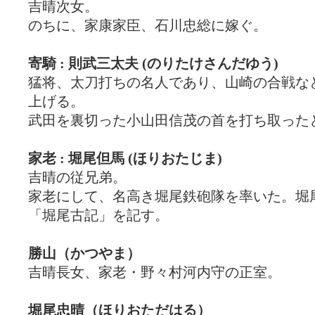
吉晴次女。
のちに、家康家臣、石川忠総に嫁ぐ。
寄騎 : 則武三太夫 (のりたけさんだゆう)
猛将、太刀打ちの名人であり、山崎の合戦な
上げる。
武田を裏切った小山田信茂の首を打ち取った
家老 : 堀尾但馬 (ほりおたじま)
吉晴の従兄弟。
家老にして、名高き堀尾鉄砲隊を率いた。堀
「堀尾古記」を記す。
勝山（かつやま）
吉晴長女、家老・野々村河内守の正室。
堀尾忠晴（ほりおただはる）