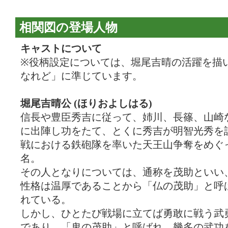
相関図の登場人物
キャストについて
※役柄設定については、堀尾吉晴の活躍を描
なれど」に準じています。
堀尾吉晴公 (ほりおよしはる)
信長や豊臣秀吉に従って、姉川、長篠、山崎
に出陣し功をたて、とくに秀吉が明智光秀を
戦における鉄砲隊を率いた天王山争奪をめぐ
名。
その人となりについては、通称を茂助といい
性格は温厚であることから「仏の茂助」と呼
れている。
しかし、ひとたび戦場に立てば勇敢に戦う武
であり、「鬼の茂助」と呼ばれ、幾多の武功