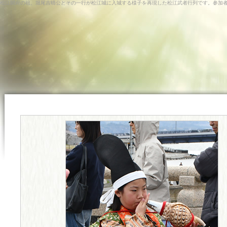
松江開府の祖、堀尾吉晴公とその一行が松江城に入城する様子を再現した松江武者行列です。参加